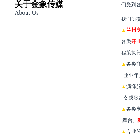
关于金象传媒
们受到
About Us
我们所
▲
兰州
各类
开
程策执
▲
各类
企业年
▲
演绎
各类歌
▲
各类
舞台、
▲
专业